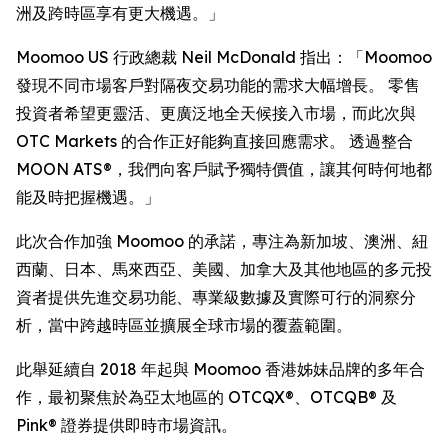
洲及跨時區享有更大機遇。」
Moomoo US 行政總裁 Neil McDonald 指出：「Moomoo
發現不同市場客戶對隔夜交易功能的需求大幅增長。 零售
投資者希望更靈活、更廣泛地全天候接入市場，而此次與
OTC Markets 的合作正好能夠直接回應需求。 透過整合
MOON ATS®，我們向客戶賦予獨特價值，讓其何時何地都
能及時把握機遇。」
此次合作加強 Moomoo 的承諾，專注為新加坡、澳洲、紐
西蘭、日本、馬來西亞、美國、加拿大及其他地區的多元投
資者提供先進交易功能、專業級數據及實際可行的洞察分
析，當中跨越時區並擴展全球市場的覆蓋範圍。
此舉延續自 2018 年起與 Moomoo 香港姊妹品牌的多年合
作，最初聚焦於為亞太地區的 OTCQX®、OTCQB® 及
Pink® 證券提供即時市場資訊。