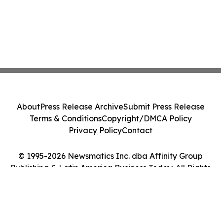
About
Press Release Archive
Submit Press Release
Terms & Conditions
Copyright/DMCA Policy
Privacy Policy
Contact
© 1995-2026 Newsmatics Inc. dba Affinity Group
Publishing & Latin America Business Today. All Rights
Reserved.
Cookie Settings / Your Privacy Choices